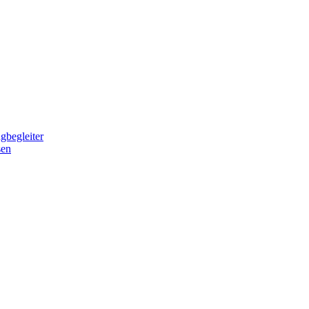
gbegleiter
sen